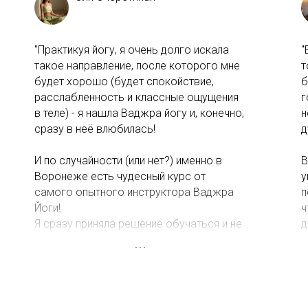
"Практикуя йогу, я очень долго искала
"
такое направление, после которого мне
т
будет хорошо (будет спокойствие,
б
расслабленность и классные ощущения
г
в теле) - я нашла Ваджра йогу и, конечно,
н
сразу в неё влюбилась!
д
И по случайности (или нет?) именно в
В
Воронеже есть чудесный курс от
у
самого опытного инструктора Ваджра
п
Йоги!
ч
Я сразу приняла решение обучаться и не
д
пожалела
з
Для меня это было прекрасное время!
В
Каждая лекция очень интересная, а
У
особенно мне понравилось то, что ты